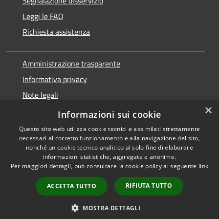
Segnalazione disservizio
Leggi le FAQ
Richiesta assistenza
Amministrazione trasparente
Informativa privacy
Note legali
×
Dichiarazione di accessibilità
Informazioni sui cookie
Questo sito web utilizza cookie tecnici e assimilati strettamente
necessari al corretto funzionamento e alla navigazione del sito,
nonché un cookie tecnico analitico al solo fine di elaborare
informazioni statistiche, aggregate e anonime.
RSS
Copyright © 2026 • Comune di
Per maggiori dettagli, può consultare la cookie policy al seguente
link
Accessibilità
Varano Borghi • Powered by
Privacy
Municipium
Accesso
•
RIFIUTA TUTTO
ACCETTA TUTTO
Cookie
redazione
Mappa del sito
MOSTRA DETTAGLI