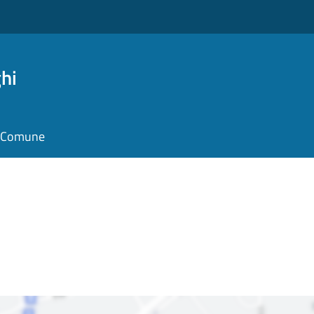
hi
il Comune