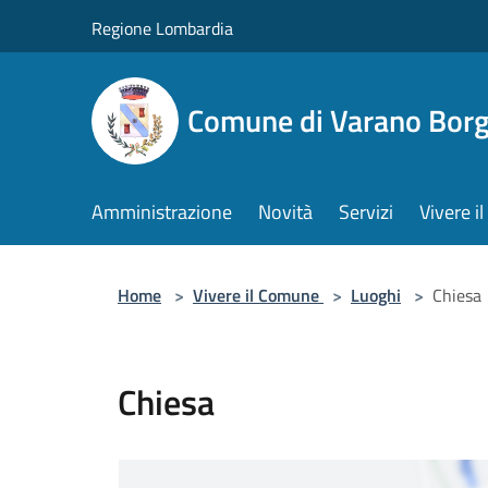
Salta al contenuto principale
Regione Lombardia
Comune di Varano Borg
Amministrazione
Novità
Servizi
Vivere 
Home
>
Vivere il Comune
>
Luoghi
>
Chiesa
Chiesa