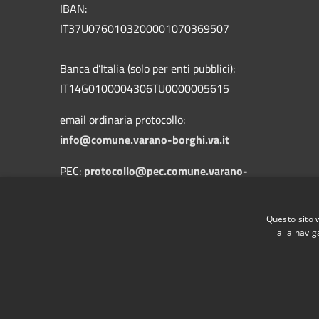
IBAN:
IT37U0760103200001070369507
Banca d’Italia (solo per enti pubblici):
IT14G0100004306TU0000005615
email ordinaria protocollo:
info@comune.varano-borghi.va.it
PEC:
protocollo@pec.comune.varano-
borghi.va.it
Centralino Unico: +39 0332 960119
Questo sito 
alla navig
RSS
Accessibilità
Privacy
Cookie
Mappa de