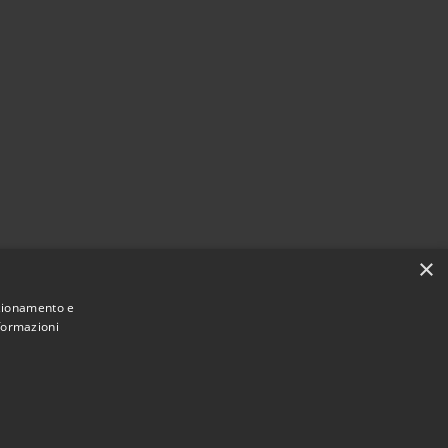
×
nzionamento e
nformazioni
Municipium
Accesso
une di Varano Borghi • Powered by
•
redazione