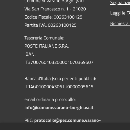
Comune di Varano Borghi (VA)
Segnalazi
Via San Francesco n. 1 - 21020
Leggi le 
Codice Fiscale: 00263100125
Richiesta
Partita IVA: 00263100125
Tesoreria Comunale:
POSTE ITALIANE S.P.A.
IBAN:
IT37U0760103200001070369507
Banca d’Italia (solo per enti pubblici):
IT14G0100004306TU0000005615
email ordinaria protocollo:
info@comune.varano-borghi.va.it
PEC:
protocollo@pec.comune.varano-
borghi.va.it