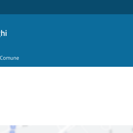
hi
il Comune