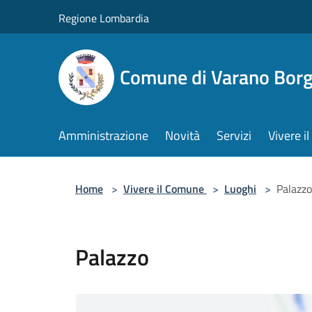
Salta al contenuto principale
Regione Lombardia
Comune di Varano Borg
Amministrazione
Novità
Servizi
Vivere 
Home
>
Vivere il Comune
>
Luoghi
>
Palazzo
Palazzo