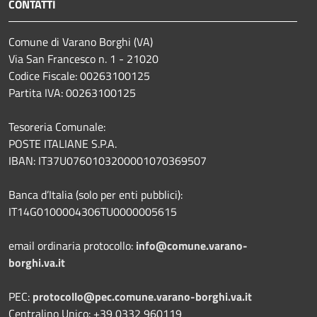
CONTATTI
Comune di Varano Borghi (VA)
Via San Francesco n. 1 - 21020
Codice Fiscale: 00263100125
Partita IVA: 00263100125
Tesoreria Comunale:
POSTE ITALIANE S.P.A.
IBAN: IT37U0760103200001070369507
Banca d’Italia (solo per enti pubblici):
IT14G0100004306TU0000005615
email ordinaria protocollo:
info@comune.varano-
borghi.va.it
PEC:
protocollo@pec.comune.varano-borghi.va.it
Centralino Unico: +39 0332 960119