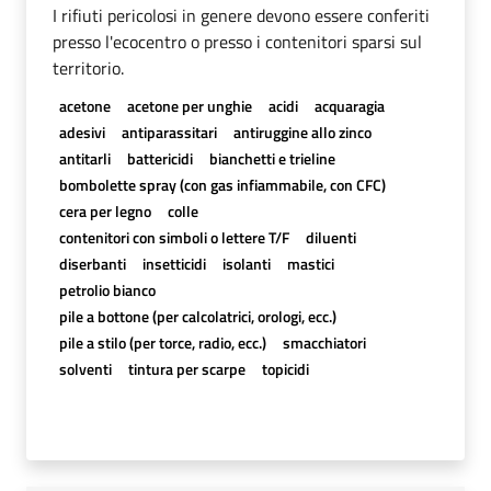
I rifiuti pericolosi in genere devono essere conferiti
presso l'ecocentro o presso i contenitori sparsi sul
territorio.
acetone
acetone per unghie
acidi
acquaragia
adesivi
antiparassitari
antiruggine allo zinco
antitarli
battericidi
bianchetti e trieline
bombolette spray (con gas infiammabile, con CFC)
cera per legno
colle
contenitori con simboli o lettere T/F
diluenti
diserbanti
insetticidi
isolanti
mastici
petrolio bianco
pile a bottone (per calcolatrici, orologi, ecc.)
pile a stilo (per torce, radio, ecc.)
smacchiatori
solventi
tintura per scarpe
topicidi