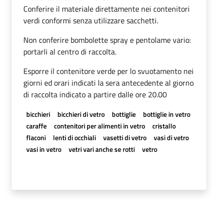
Conferire il materiale direttamente nei contenitori
verdi conformi senza utilizzare sacchetti.
Non conferire bombolette spray e pentolame vario:
portarli al centro di raccolta.
Esporre il contenitore verde per lo svuotamento nei
giorni ed orari indicati la sera antecedente al giorno
di raccolta indicato a partire dalle ore 20.00
bicchieri
bicchieri di vetro
bottiglie
bottiglie in vetro
caraffe
contenitori per alimenti in vetro
cristallo
flaconi
lenti di occhiali
vasetti di vetro
vasi di vetro
vasi in vetro
vetri vari anche se rotti
vetro