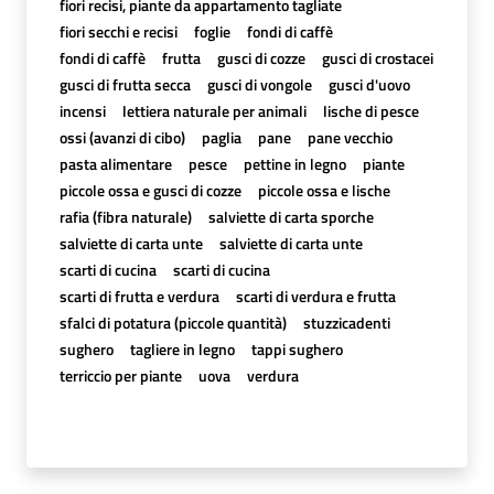
fiori recisi, piante da appartamento tagliate
fiori secchi e recisi
foglie
fondi di caffè
fondi di caffè
frutta
gusci di cozze
gusci di crostacei
gusci di frutta secca
gusci di vongole
gusci d'uovo
incensi
lettiera naturale per animali
lische di pesce
ossi (avanzi di cibo)
paglia
pane
pane vecchio
pasta alimentare
pesce
pettine in legno
piante
piccole ossa e gusci di cozze
piccole ossa e lische
rafia (fibra naturale)
salviette di carta sporche
salviette di carta unte
salviette di carta unte
scarti di cucina
scarti di cucina
scarti di frutta e verdura
scarti di verdura e frutta
sfalci di potatura (piccole quantità)
stuzzicadenti
sughero
tagliere in legno
tappi sughero
terriccio per piante
uova
verdura