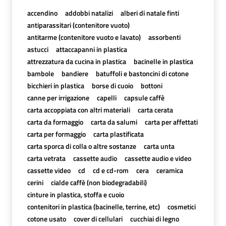
accendino
addobbi natalizi
alberi di natale finti
antiparassitari (contenitore vuoto)
antitarme (contenitore vuoto e lavato)
assorbenti
astucci
attaccapanni in plastica
attrezzatura da cucina in plastica
bacinelle in plastica
bambole
bandiere
batuffoli e bastoncini di cotone
bicchieri in plastica
borse di cuoio
bottoni
canne per irrigazione
capelli
capsule caffè
carta accoppiata con altri materiali
carta cerata
carta da formaggio
carta da salumi
carta per affettati
carta per formaggio
carta plastificata
carta sporca di colla o altre sostanze
carta unta
carta vetrata
cassette audio
cassette audio e video
cassette video
cd
cd e cd-rom
cera
ceramica
cerini
cialde caffè (non biodegradabili)
cinture in plastica, stoffa e cuoio
contenitori in plastica (bacinelle, terrine, etc)
cosmetici
cotone usato
cover di cellulari
cucchiai di legno