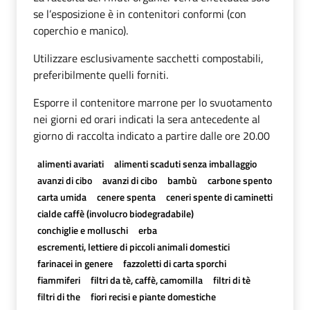
se l’esposizione è in contenitori conformi (con
coperchio e manico).
Utilizzare esclusivamente sacchetti compostabili,
preferibilmente quelli forniti.
Esporre il contenitore marrone per lo svuotamento
nei giorni ed orari indicati la sera antecedente al
giorno di raccolta indicato a partire dalle ore 20.00
alimenti avariati
alimenti scaduti senza imballaggio
avanzi di cibo
avanzi di cibo
bambù
carbone spento
carta umida
cenere spenta
ceneri spente di caminetti
cialde caffè (involucro biodegradabile)
conchiglie e molluschi
erba
escrementi, lettiere di piccoli animali domestici
farinacei in genere
fazzoletti di carta sporchi
fiammiferi
filtri da tè, caffè, camomilla
filtri di tè
filtri di the
fiori recisi e piante domestiche