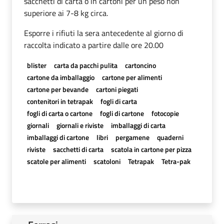
sacchetti di carta o in cartoni per un peso non
superiore ai 7-8 kg circa.
Esporre i rifiuti la sera antecedente al giorno di
raccolta indicato a partire dalle ore 20.00
blister
carta da pacchi pulita
cartoncino
cartone da imballaggio
cartone per alimenti
cartone per bevande
cartoni piegati
contenitori in tetrapak
fogli di carta
fogli di carta o cartone
fogli di cartone
fotocopie
giornali
giornali e riviste
imballaggi di carta
imballaggi di cartone
libri
pergamene
quaderni
riviste
sacchetti di carta
scatola in cartone per pizza
scatole per alimenti
scatoloni
Tetrapak
Tetra-pak