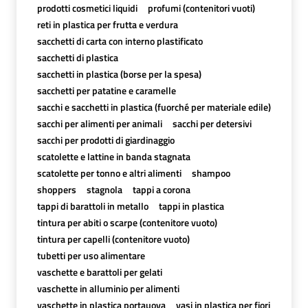
prodotti cosmetici liquidi
profumi (contenitori vuoti)
reti in plastica per frutta e verdura
sacchetti di carta con interno plastificato
sacchetti di plastica
sacchetti in plastica (borse per la spesa)
sacchetti per patatine e caramelle
sacchi e sacchetti in plastica (fuorché per materiale edile)
sacchi per alimenti per animali
sacchi per detersivi
sacchi per prodotti di giardinaggio
scatolette e lattine in banda stagnata
scatolette per tonno e altri alimenti
shampoo
shoppers
stagnola
tappi a corona
tappi di barattoli in metallo
tappi in plastica
tintura per abiti o scarpe (contenitore vuoto)
tintura per capelli (contenitore vuoto)
tubetti per uso alimentare
vaschette e barattoli per gelati
vaschette in alluminio per alimenti
vaschette in plastica portauova
vasi in plastica per fiori