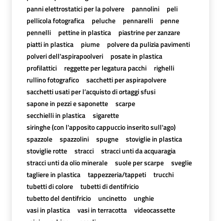
panni elettrostatici per la polvere
pannolini
peli
pellicola fotografica
peluche
pennarelli
penne
pennelli
pettine in plastica
piastrine per zanzare
piatti in plastica
piume
polvere da pulizia pavimenti
polveri dell'aspirapoolveri
posate in plastica
profilattici
reggette per legatura pacchi
righelli
rullino fotografico
sacchetti per aspirapolvere
sacchetti usati per l’acquisto di ortaggi sfusi
sapone in pezzi e saponette
scarpe
secchielli in plastica
sigarette
siringhe (con l'apposito cappuccio inserito sull'ago)
spazzole
spazzolini
spugne
stoviglie in plastica
stoviglie rotte
stracci
stracci unti da acquaragia
stracci unti da olio minerale
suole per scarpe
sveglie
tagliere in plastica
tappezzeria/tappeti
trucchi
tubetti di colore
tubetti di dentifricio
tubetto del dentifricio
uncinetto
unghie
vasi in plastica
vasi in terracotta
videocassette