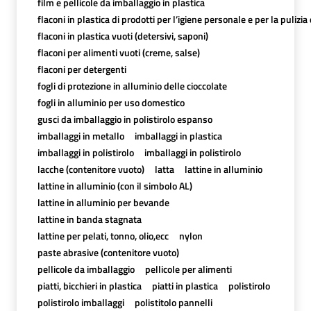
film e pellicole da imballaggio in plastica
flaconi in plastica di prodotti per l’igiene personale e per la pulizia
flaconi in plastica vuoti (detersivi, saponi)
flaconi per alimenti vuoti (creme, salse)
flaconi per detergenti
fogli di protezione in alluminio delle cioccolate
fogli in alluminio per uso domestico
gusci da imballaggio in polistirolo espanso
imballaggi in metallo
imballaggi in plastica
imballaggi in polistirolo
imballaggi in polistirolo
lacche (contenitore vuoto)
latta
lattine in alluminio
lattine in alluminio (con il simbolo AL)
lattine in alluminio per bevande
lattine in banda stagnata
lattine per pelati, tonno, olio,ecc
nylon
paste abrasive (contenitore vuoto)
pellicole da imballaggio
pellicole per alimenti
piatti, bicchieri in plastica
piatti in plastica
polistirolo
polistirolo imballaggi
polistitolo pannelli