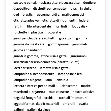
custodie per cd, musicassette, videocassette
dentiere
diapositive
dischetti per computer
dischi in vinile
dvd
elastici
escrementi di animali domestici
etichette adesive
etichette di indumenti
federe
feltrini
filo interdentale
fiori finti
floppy disk
forchette in plastica
fotografie
ganci per chiuderei sacchetti
giocattoli
gomma
gomma da masticare
gommapiuma
goniometri
grucce appendiabiti
guanti in gomma, lattice, usa e getta
guarnizioni
insetticidi per uso domestico (barattoli vuoti)
lacci per scarpe
lamette usa e getta
lampadine a incandescenza
lampadine a led
lampadine alogene
lana
lenzuola
lettiera sintetica per animali
lucidascarpe
matite
mozziconi di sigaretta
musicassette
nastro adesivo
negativi fotografici
occhiali
occhiali (montatura)
oggetti formati da più materiali
ombrelli
ovatta
palloni
palloni da gioco