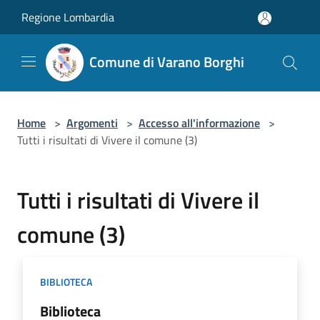
Salta al contenuto principale
Regione Lombardia
Comune di Varano Borghi
Home
>
Argomenti
>
Accesso all'informazione
>
Tutti i risultati di Vivere il comune (3)
Tutti i risultati di Vivere il
comune (3)
BIBLIOTECA
Biblioteca