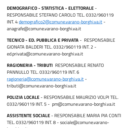
DEMOGRAFICO - STATISTICA - ELETTORALE
-
RESPONSABILE STEFANO CAROLO TEL. 0332/960119
INT. 4
demografico2@comune.varano-borghi.va.it
-
anagrafe@comune.varano-borghi.va.it
TECNICO - ED. PUBBLICA E PRIVATA
- RESPONSABILE
GIONATA BALDERI TEL. 0332/960119 INT. 2 -
ed.privata@comune.varano-borghi.va.it
RAGIONERIA - TRIBUTI
RESPONSABILE RENATO
PANNULLO TEL. 0332/960119 INT. 6
ragioneria@comune.varano-borghi.va.it
-
tributi@comune.varano-borghi.va.it
POLIZIA LOCALE
- RESPONSABILE MAURIZIO VOLPI TEL.
0332/960119 INT. 5 - pm@comune.varano-borghi.va.it
ASSISTENTE SOCIALE
- RESPONSABILE MARIA PIA CONTI
TEL. 0332/960119 INT. 8 - sociale@comune.varano-