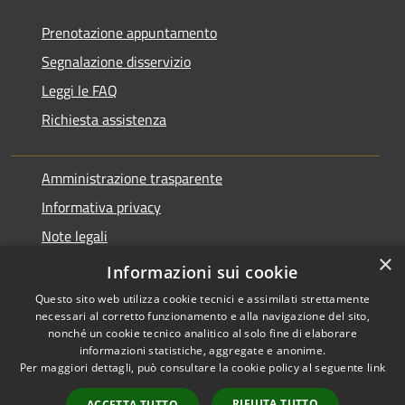
Prenotazione appuntamento
Segnalazione disservizio
Leggi le FAQ
Richiesta assistenza
Amministrazione trasparente
Informativa privacy
Note legali
×
Dichiarazione di accessibilità
Informazioni sui cookie
Questo sito web utilizza cookie tecnici e assimilati strettamente
necessari al corretto funzionamento e alla navigazione del sito,
nonché un cookie tecnico analitico al solo fine di elaborare
informazioni statistiche, aggregate e anonime.
RSS
Copyright © 2026 • Comune di
Per maggiori dettagli, può consultare la cookie policy al seguente
link
Accessibilità
Varano Borghi • Powered by
Privacy
Municipium
Accesso
•
RIFIUTA TUTTO
ACCETTA TUTTO