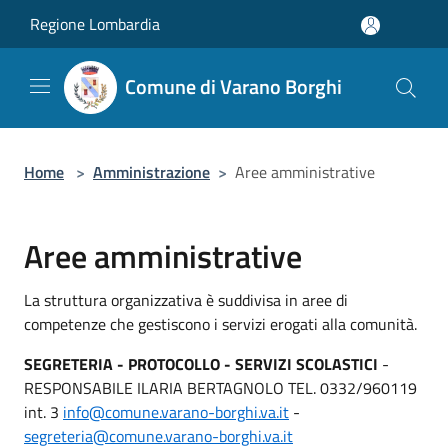
Salta al contenuto principale
Regione Lombardia
Comune di Varano Borghi
Home
>
Amministrazione
>
Aree amministrative
Aree amministrative
La struttura organizzativa è suddivisa in aree di
competenze che gestiscono i servizi erogati alla comunità.
SEGRETERIA - PROTOCOLLO - SERVIZI SCOLASTICI
-
RESPONSABILE ILARIA BERTAGNOLO TEL. 0332/960119
int. 3
info@comune.varano-borghi.va.it
-
segreteria@comune.varano-borghi.va.it