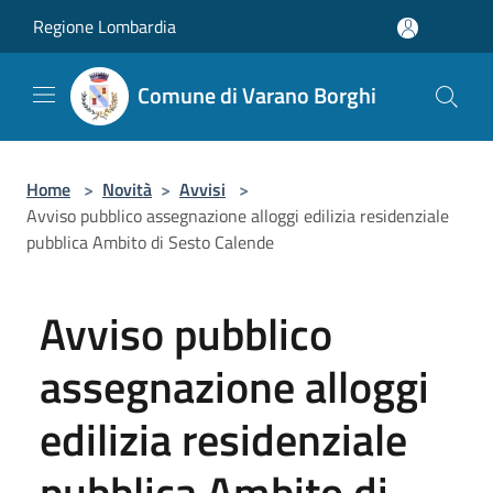
Salta al contenuto principale
Regione Lombardia
Comune di Varano Borghi
Home
>
Novità
>
Avvisi
>
Avviso pubblico assegnazione alloggi edilizia residenziale
pubblica Ambito di Sesto Calende
Avviso pubblico
assegnazione alloggi
edilizia residenziale
pubblica Ambito di