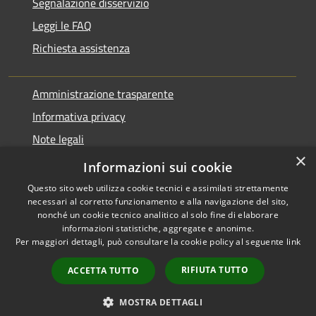
Segnalazione disservizio
Leggi le FAQ
Richiesta assistenza
Amministrazione trasparente
Informativa privacy
Note legali
×
Dichiarazione di accessibilità
Informazioni sui cookie
Questo sito web utilizza cookie tecnici e assimilati strettamente
necessari al corretto funzionamento e alla navigazione del sito,
nonché un cookie tecnico analitico al solo fine di elaborare
informazioni statistiche, aggregate e anonime.
RSS
Copyright © 2026 • Comune di
Per maggiori dettagli, può consultare la cookie policy al seguente
link
Accessibilità
Varano Borghi • Powered by
Privacy
Municipium
Accesso
•
RIFIUTA TUTTO
ACCETTA TUTTO
Cookie
redazione
Mappa del sito
MOSTRA DETTAGLI