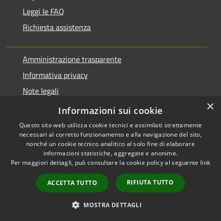
Leggi le FAQ
Richiesta assistenza
Amministrazione trasparente
Informativa privacy
Note legali
×
Dichiarazione di accessibilità
Informazioni sui cookie
Questo sito web utilizza cookie tecnici e assimilati strettamente
necessari al corretto funzionamento e alla navigazione del sito,
nonché un cookie tecnico analitico al solo fine di elaborare
informazioni statistiche, aggregate e anonime.
RSS
Copyright © 2026 • Comune di
Per maggiori dettagli, può consultare la cookie policy al seguente
link
Accessibilità
Varano Borghi • Powered by
Privacy
Municipium
Accesso
•
RIFIUTA TUTTO
ACCETTA TUTTO
Cookie
redazione
Mappa del sito
MOSTRA DETTAGLI